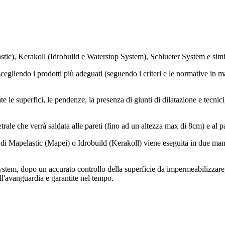
tic), Kerakoll (Idrobuild e Waterstop System), Schlueter System e simil
gliendo i prodotti più adeguati (seguendo i criteri e le normative in mat
 le superfici, le pendenze, la presenza di giunti di dilatazione e tecnic
trale che verrà saldata alle pareti (fino ad un altezza max di 8cm) e al 
i Mapelastic (Mapei) o Idrobuild (Kerakoll) viene eseguita in due mani c
stem, dopo un accurato controllo della superficie da impermeabilizzare,
all'avanguardia e garantite nel tempo.