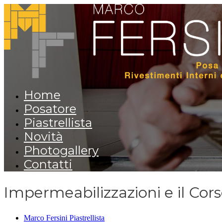
Home
Posatore
Piastrellista
Novità
Photogallery
Contatti
Impermeabilizzazioni e il Cor
Marco Fersini Piastrellista