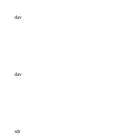
dav
dav
sdr